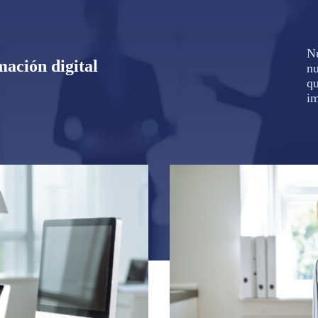
N
mación digital
n
q
im