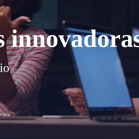
s innovadora
io