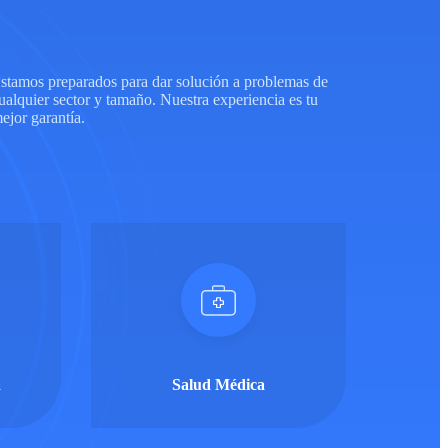
st
am
os
prepar
ados
para
d
ar
sol
uci
ón
a
problem
as
de
ual
qu
ier
sector
y
t
ama
ño
. Nuestra experiencia es tu
ejor garantía.
a
Salud Médica