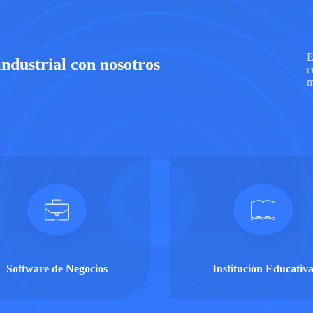
E
industrial con nosotros
c
m
Software de Negocios
Institución Educativ