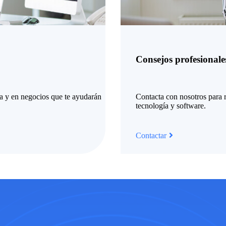
Consejos profesionale
ía
y
en
neg
oci
os
que
te
ay
ud
ar
án
Contact
a
con
nos
ot
ros
para
r
te
cn
olog
ía
y
software
.
Contactar