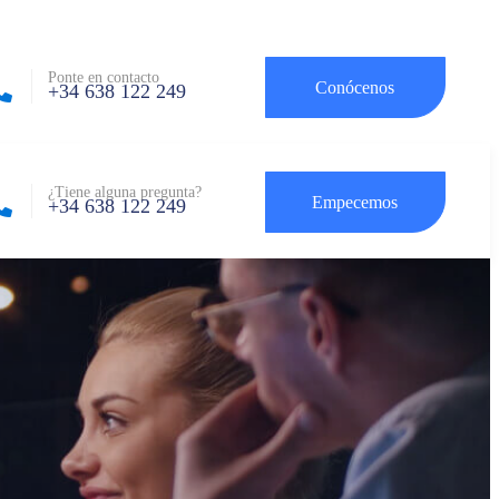
Ponte en contacto
Conócenos
+34 638 122 249
¿Tiene alguna pregunta?
Empecemos
+34 638 122 249