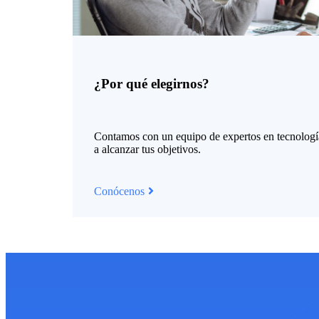
¿Por qué elegirnos?
Cont
am
os
con
un
equip
o
de
expert
os
en
te
cn
olog
a
al
can
zar
t
us
obj
et
iv
os
.
Conócenos