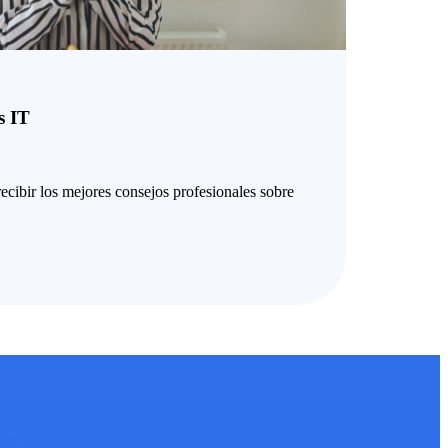
s IT
ec
ib
ir
los
me
j
ores
con
se
j
os
prof
es
ional
es
so
bre