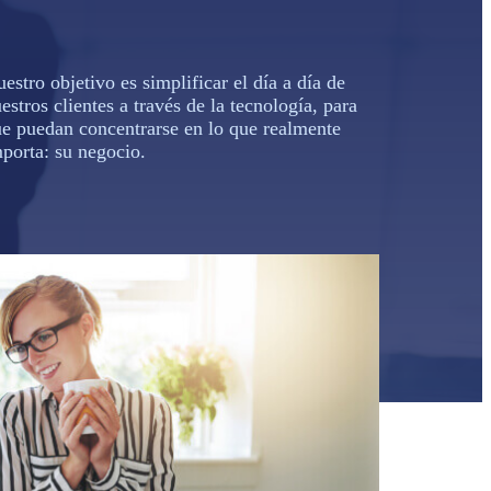
u
estro
obj
et
ivo
es
simpl
ific
ar
el
d
ía
a
d
ía
de
u
est
ros
client
es
a
tra
v
és
de
la
te
cn
olog
ía
,
para
ue
p
ued
an
concent
r
arse
en
lo
que
real
ment
e
port
a
:
su
neg
oc
io
.